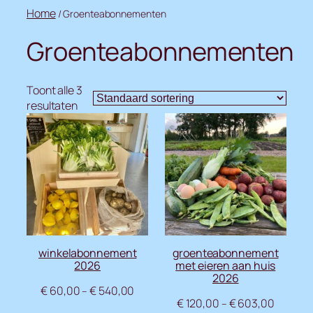
Ga
Home
/ Groenteabonnementen
naar
Groenteabonnementen
de
inhoud
Toont alle 3
resultaten
winkelabonnement
groenteabonnement
2026
met eieren aan huis
2026
€
60,00
€
540,00
–
€
120,00
€
603,00
–