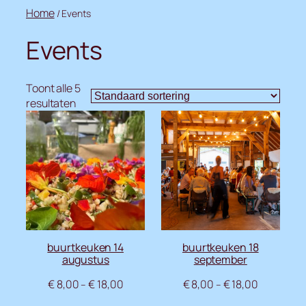
Ga
Home
/ Events
naar
Events
de
inhoud
Toont alle 5
resultaten
buurtkeuken 14
buurtkeuken 18
augustus
september
€
8,00
€
18,00
€
8,00
€
18,00
–
–