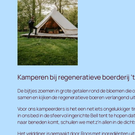
Kamperen bij regeneratieve boerderij ‘
De bijtjes zoemen in grote getalen rond de bloemen die 
samen en kijken de regeneratieve boeren verlangend uit 
Voor ons kampeerders is het een net iets ongelukkiger
in ons bed in de sfeervol ingerichte Bell tent te hopen da
naar beneden komt, schuilen we met z’n allen in de dichts
Het velddiner is gemaakt door Roos met ingrediënten uit