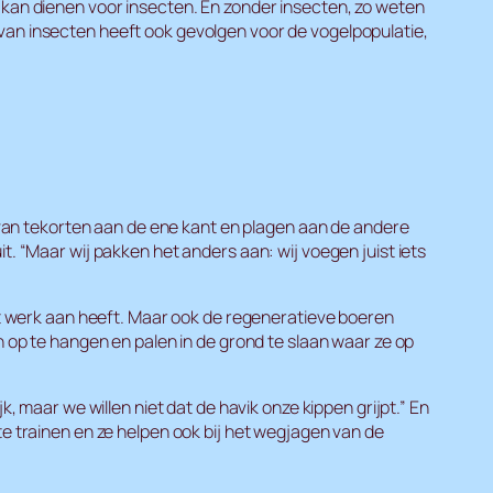
l kan dienen voor insecten. En zonder insecten, zo weten
 van insecten heeft ook gevolgen voor de vogelpopulatie,
en van tekorten aan de ene kant en plagen aan de andere
t. “Maar wij pakken het anders aan: wij voegen juist iets
 werk aan heeft. Maar ook de regeneratieve boeren
n op te hangen en palen in de grond te slaan waar ze op
k, maar we willen niet dat de havik onze kippen grijpt.” En
te trainen en ze helpen ook bij het wegjagen van de