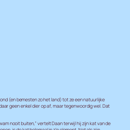
 rond (en bemesten zo het land) tot ze een natuurlijke
m daar geen enkel dier op af, maar tegenwoordig wel. Dat
 nooit buiten,” vertelt Daan terwijl hij zijn kat van de
en, is de kat helemaal in z’n element. Net als zijn