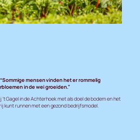
nd. “Sommige mensen vinden het er rommelig
rbloemen in de wei groeiden.”
t Gagel in de Achterhoek met als doel de bodem en het
erij kunt runnen met een gezond bedrijfsmodel.