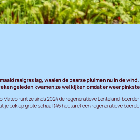
emaaid raaigras lag, waaien de paarse pluimen nu in de wi
weken geleden kwamen ze wel kijken omdat er weer pinkste
ateo runt ze sinds 2024 de regeneratieve Lenteland-boerderij ’
 dat je ook op grote schaal (45 hectare) een regeneratieve boerd