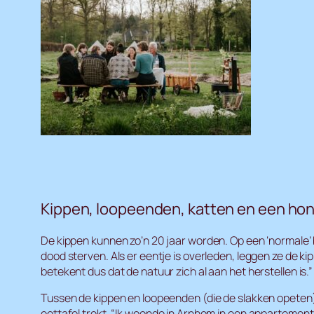
Kippen, loopeenden, katten en een ho
De kippen kunnen zo’n 20 jaar worden. Op een ‘normale’ bo
dood sterven. Als er eentje is overleden, leggen ze de k
betekent dus dat de natuur zich al aan het herstellen is.”
Tussen de kippen en loopeenden (die de slakken opeten), l
eettafel trekt. “Ik woonde in Arnhem in een appartement, 