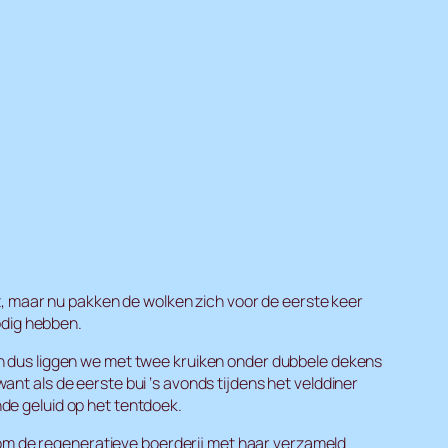
t, maar nu pakken de wolken zich voor de eerste keer
odig hebben.
n dus liggen we met twee kruiken onder dubbele dekens
want als de eerste bui ‘s avonds tijdens het velddiner
nde geluid op het tentdoek.
ndom de regeneratieve boerderij met haar verzameld