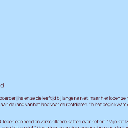
nd
erderij halen ze die leeftijd bij lange na niet, maar hier lopen ze
ip aan de rand van het land voor de roofdieren. “In het begin kwa
open een hond en verschillende katten over het erf. “Mijn kat kwam
dus dat kon niet.” Maar sinds ze op de regeneratieve boerderij won