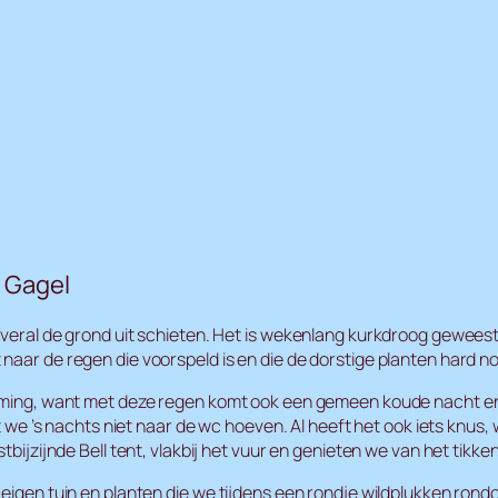
t Gagel
overal de grond uit schieten. Het is wekenlang kurkdroog gewees
naar de regen die voorspeld is en die de dorstige planten hard n
 timing, want met deze regen komt ook een gemeen koude nacht e
t we ’s nachts niet naar de wc hoeven. Al heeft het ook iets knus, 
tbijzijnde Bell tent, vlakbij het vuur en genieten we van het tikke
 eigen tuin en planten die we tijdens een rondje wildplukken ro