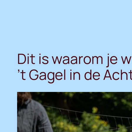
Ga
naar
de
inhoud
Dit is waarom je w
’t Gagel in de Ac