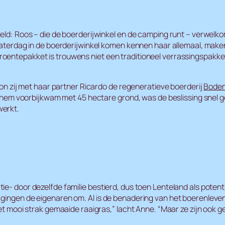
eeld: Roos – die de boerderijwinkel en de camping runt – verwelk
 zaterdag in de boerderijwinkel komen kennen haar allemaal, make
roentepakket is trouwens niet een traditioneel verrassingspakk
egon zij met haar partner Ricardo de regeneratieve boerderij
Bodem
 Lochem voorbijkwam met 45 hectare grond, was de beslissing sne
werkt.
e- door dezelfde familie bestierd, dus toen Lenteland als potenti
, gingen de eigenaren om. Al is de benadering van het boerenle
het mooi strak gemaaide raaigras,” lacht Anne. “Maar ze zijn ook 