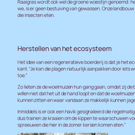
Raaigras wordt ook wel de groene woestijn genoemd: het 
we, is er geen bestuiving van gewassen. Onze landbouw i
die insecten eten.
Herstellen van het ecosysteem
Het idee van een regeneratieve boerderij is dat je het e
kant. “Je kan die plagen natuurlijk aanpakken door iets 
toe.”
Zo lieten ze de woelmuizen hun gang gaan, omdat zij d
willen niet dat het uit de hand loopt en dat de woelmuiz
kunnen zitten en waar vandaan ze makkelijk kunnen jage
Inmiddels is er ook een havik gesignaleerd die regelmatig 
dus trainen ze kraaien om de kippen te waarschuwen voor 
spreeuwen die hier in de zomer kersen komen eten.”