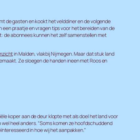
omt de gasten en kookt het velddiner en de volgende
n een praatje en vragen tips voor het bereiden van de
et: de abonnees kunnen het zelf samenstellen met
zicht
in Malden, vlakbij Nijmegen. Maar dat stuk land
l gemaakt. Ze sloegen de handen ineen met Roos en
ële koper aan de deur klopte met als doel het land voor
ven wel heel anders. “Soms komen ze hoofdschuddend
geïnteresseerd in hoe wij het aanpakken.”