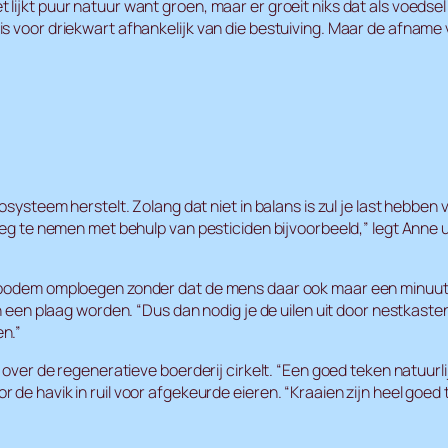
lijkt puur natuur want groen, maar er groeit niks dat als voedse
s voor driekwart afhankelijk van die bestuiving. Maar de afname
cosysteem herstelt. Zolang dat niet in balans is zul je last hebb
weg te nemen met behulp van pesticiden bijvoorbeeld,” legt Anne ui
e bodem omploegen zonder dat de mens daar ook maar een minuut
en een plaag worden. “Dus dan nodig je de uilen uit door nestkaste
n.”
over de regeneratieve boerderij cirkelt. “Een goed teken natuurlij
de havik in ruil voor afgekeurde eieren. “Kraaien zijn heel goed 